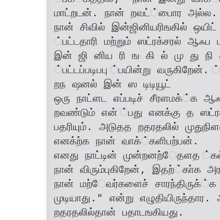
மாட்றடன். நான் றவட்்பாைர அல்ல.
நான் சிவில் இன்ஜினியரிஙகில் ஒயிட
்பட்டதாரி மற்றும் ஸட்ரக்சரல் ஆஃப 
இன் ஜி னிய ரி ங கி ல் மு து நி 
்பட்டப்படிபபு ்பயின்று வருகிறேன்
றந ஷனல் இன் ஸ டிடியூட்
ஒரு நாட்ளட எப்படிச் சீரளமக்்க ஆ
றவண்டும் என் ்பது எனக்கு த ஸட்ரக
பதரியும். அடுதத றதரதலில் முதுநிள
எனக்ற்க நான் வாக்்களிபற்பன்.
எனது நாட்டின் முன்றனற்ேதளத ்க
நான் விரும்புகிறேன், இதற்்கா்க அர
நான் மற்ேவர்களைச் சாரந்திருக்
முடியாது." என்று எழுதியிருந்தார
றதரதலில்தான் பதாடஙகியது.