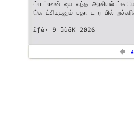
்ப ாலன் ஷா எந்த அரசியல் ்க ாத
்க ட்சியுடனும் பதா ட ர பில் றச்கரிக
îƒè‹ 9 üùõK 2026
4