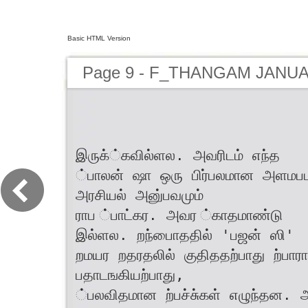
Basic HTML Version
Page 9 - F_THANGAM JANUA
இருக்்கவில்ளல. அவரிடம் எந்த
்பாலன் ஷா ஒரு பிர்பலமான அளமபபு
அரசியல் அனு்பவமும்
ராப ்பாட்கர. அவர ்காதமாண்டு
இல்ளல. றந்பாைததில் 'பஜன் ஸி'
றமயர றதரதலில் குதிததற்பாது ற்பாராட
பதாடஙகியற்பாது,
்பலவிதமான ற்பச்சு்கள் எழுந்தன.