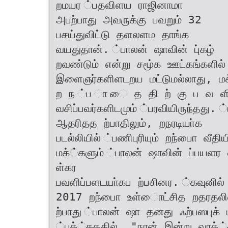
றமயர ்பதவிளய ராஜினாமா
அபற்பாது அவருக்கு பவறும் 32
பசய்துவிட்டு தளலளம தாங்க
வயதுதான். ்பாலன் ஷாவின் பு்கழ்
றவண்டும் என்று சமூ்க ஊட்கங்களில்
இளைஞர்களிளடறய மட்டுமல்லாது, மக
ற ந ்ப ா ை த தி ற் கு ப வ ள
வசிப்பவர்களிடமும் ்பரவியிருந்தது.
ஆதரிதத ற்பாதிலும், றநரடியா்க
படல்லியில் ்பணிபுரியும் றந்பாை வீத
மக்்களும் ்பாலன் ஷாவின் ப்பயளர
ள்கர
பவளிப்பளடயா்கப ற்பசினர. ்கவுனில
2017 றந்பாை உள்ைாட்சித றதரதலி
ற்பாது ்பாலன் ஷா தனது ஃற்பஸபுக
்பக்்கததில், "நான் இன்று வாக்்