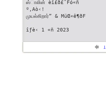
ஸ்ாலின் èî£ð£ˆFó«ñ
º‚Aò‹!
முயல்கிறார்” & MüŒ«ê¶ðF
îƒè‹ 1 «ñ 2023
1