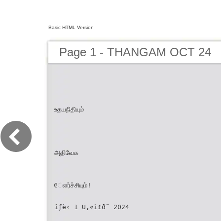
Basic HTML Version
Page 1 - THANGAM OCT 24
உதயநிதியும்
அதிவேக
ேளர்ச்சியும்!
îƒè‹ 1 Ü‚«ì£ð˜ 2024