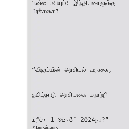
பின்ைனியும்! இந்தியரைளுக்கு
பிரச்சகை?
“விஜய்யின் அரசியல் வருகை,
தமிழ்நாடு அரசியகை மநாற்றி
îƒè‹ 1 ®ê‹ð˜ 2024நா?”
அகமக்கும