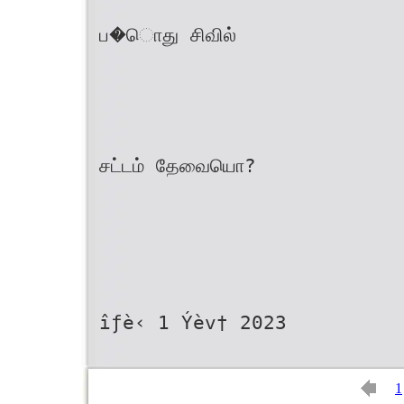
ப�ொது சிவில்
சட்டம் தேவையொ?
îƒè‹ 1 Ýèv† 2023
1