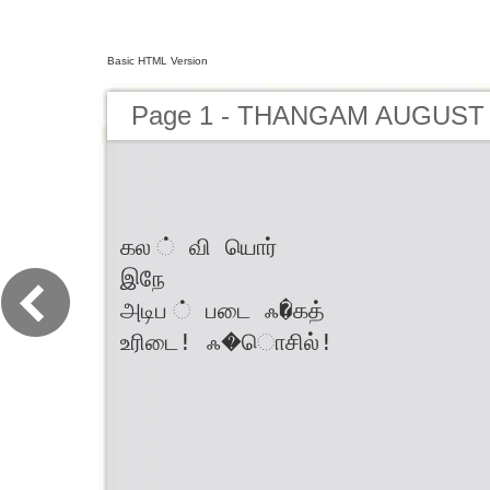
Basic HTML Version
Page 1 - THANGAM AUGUST 
கல ் வி யொர்
இநே
அடிப ் படை ஃ�கத்
உரிடை! ஃ�ொசில்!