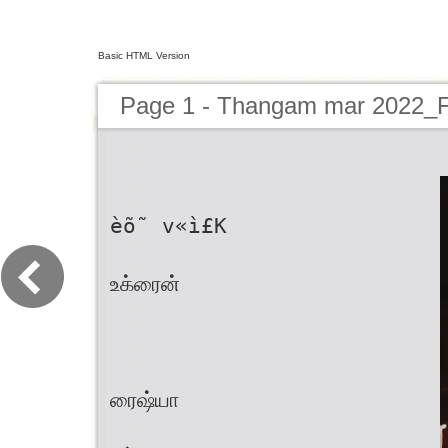
Basic HTML Version
Page 1 - Thangam mar 2022_
èõ˜ v«ì£K
உக்ரைன்
ரைஷ்யா