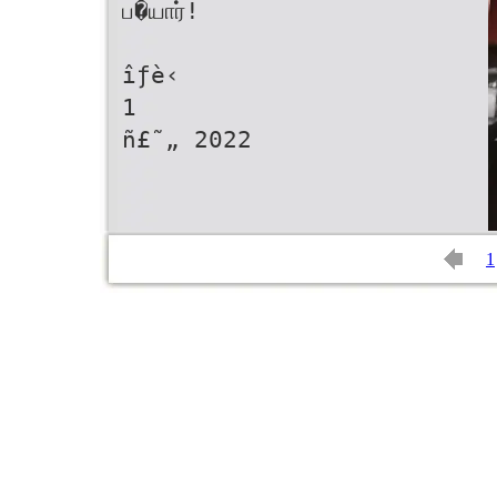
ப�யார்!
îƒè‹
1
ñ£˜„ 2022
1