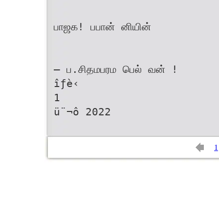
பாஜக! பபான் னியின்
– ப.சிதமபரம பெல் வன் !
îƒè‹
1
ü¨¬ô 2022
1