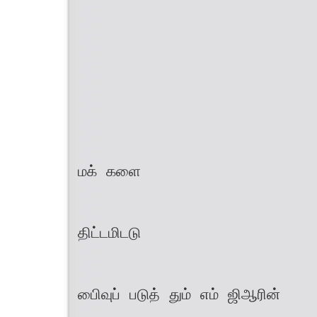
மக் களை
திட்டமிடடு
பிைவுப் படுத் தும் எம் ஜிஆரின்