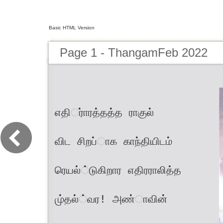
Basic HTML Version
Page 1 - ThangamFeb 2022
எதிர்ாரத்தத்த ராகுல்
விட சிறப்ாக காந்தியிடம்
ரெயல்்டுகிறார எதிரராலித்த
மு்தல்்வர! அண்ாவின்