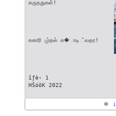
கருததுகள்!
ககாரி மு்தல் க�ாடி ்வதர!
îƒè‹ 1
HŠóõK 2022
1