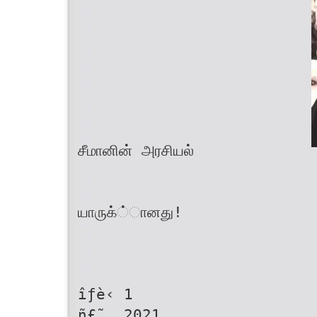
சீமானின் அரசியல்
யாருக்்ானது!
îƒè‹ 1
ñ£˜„ 2021