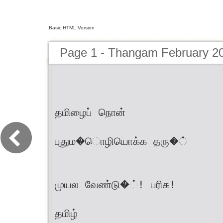
Basic HTML Version
Page 1 - Thangam February 2
தமிழைப் நொன்
புதும�ொழியொக்க தரு�்
முயல வேண்டு�்! பரிசு!
தமிழ்