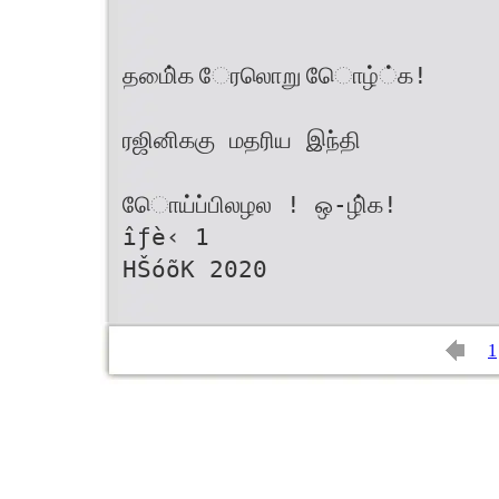
தமிை்க ேரலொறு ேொழ்்க!
ரஜினிககு மதரிய இந்தி
ேொய்ப்பிலழல ! ஒ-ழி்க!
îƒè‹ 1
HŠóõK 2020
1