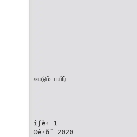
வாடும் பயிர்
îƒè‹ 1
®ê‹ð˜ 2020