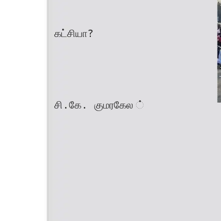
கட்சியா?
சி.கே. குமரகேல ்