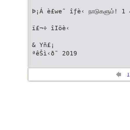
Þ¡Á è£we˜ îƒè‹ நாடுகளும்! 1 
ï£¬÷ îIöè‹
& Yñ£¡
ªêŠì‹ð˜ 2019
1