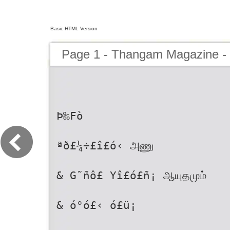
Basic HTML Version
Page 1 - Thangam Magazine -
Þ‰Fò
ªð£¼÷£î£ó‹ அணு
& G˜ñô£ Yî£ó£ñ¡ ஆயுதமும்
& ó°ó£‹ ó£ü¡