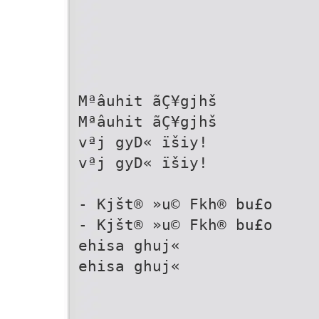
Mªâuhit ãÇ¥gjhš
Mªâuhit ãÇ¥gjhš
vªj gyD« ïšiy!
vªj gyD« ïšiy!
- Kjšt® »u© Fkh® bu£o
- Kjšt® »u© Fkh® bu£o
ehisa ghuj«
ehisa ghuj«