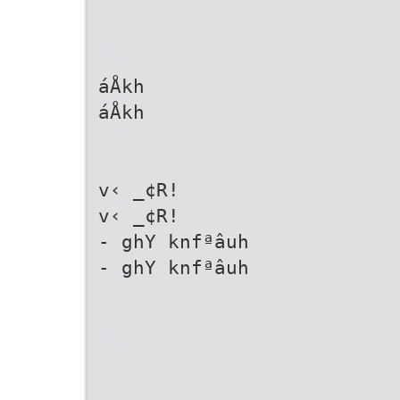
áÅkh
áÅkh
v‹ _¢R!
v‹ _¢R!
- ghY knfªâuh
- ghY knfªâuh